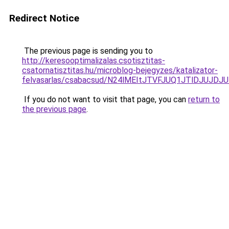
Redirect Notice
The previous page is sending you to
http://keresooptimalizalas.csotisztitas-
csatornatisztitas.hu/microblog-bejegyzes/katalizator-
felvasarlas/csabacsud/N24lMEItJTVFJUQ1JTlDJU
If you do not want to visit that page, you can
return to
the previous page
.