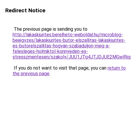
Redirect Notice
The previous page is sending you to
http://lakaskiurites.berelheto-weboldal.hu/microblog-
bejegyzes/lakaskiurites-butor-elszallitas-lakaskiurites-
es-butorelszallitas-hogyan-szabaduljon-meg-a-
felesleges-holmiktol-konnyeden-es-
stresszmentesen/szakoly/JUU1JTg4JTJDJUE2MGwl
If you do not want to visit that page, you can
return to
the previous page
.