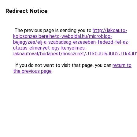
Redirect Notice
The previous page is sending you to
http://lakoauto-
kolcsonzes.berelheto-weboldal.hu/microblog-
bejegyzes/elj-a-szabadsag-erzeseben-fedezd-fel-az-
utazas-elmenyet-egy-kenyelmes-
lakoautoval/budapest/hosszuret/JTk0JUIyJUU2JT
If you do not want to visit that page, you can
return to
the previous page
.