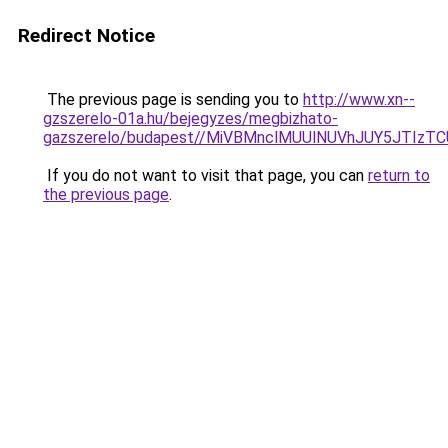
Redirect Notice
The previous page is sending you to
http://www.xn--
gzszerelo-01a.hu/bejegyzes/megbizhato-
gazszerelo/budapest//MiVBMnclMUUlNUVhJUY5JTI
If you do not want to visit that page, you can
return to
the previous page
.