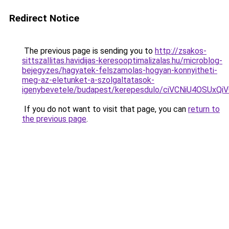
Redirect Notice
The previous page is sending you to
http://zsakos-
sittszallitas.havidijas-keresooptimalizalas.hu/microblog-
bejegyzes/hagyatek-felszamolas-hogyan-konnyitheti-
meg-az-eletunket-a-szolgaltatasok-
igenybevetele/budapest/kerepesdulo/ciVCNiU4O
If you do not want to visit that page, you can
return to
the previous page
.