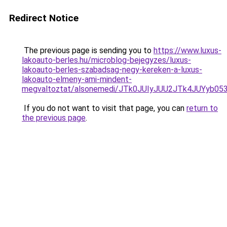
Redirect Notice
The previous page is sending you to
https://www.luxus-
lakoauto-berles.hu/microblog-bejegyzes/luxus-
lakoauto-berles-szabadsag-negy-kereken-a-luxus-
lakoauto-elmeny-ami-mindent-
megvaltoztat/alsonemedi/JTk0JUIyJUU2JTk4JUYyb
If you do not want to visit that page, you can
return to
the previous page
.