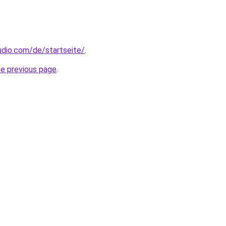
udio.com/de/startseite/
.
he previous page
.